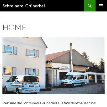
Zum
Suchen
Schreinerei Grünerbel
Inhalt
PRIMÄR
springen
MENÜ
HOME
Wir sind die Schreinrei Grünerbel aus Wiedenzhausen bei