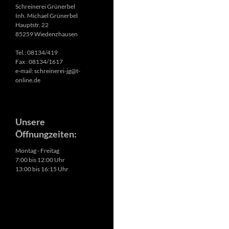
Schreinerei Grünerbel
Inh. Michael Grünerbel
Hauptstr. 22
85259 Wiedenzhausen
Tel.: 08134/419
Fax : 08134/1617
e-mail: schreinerei-jg@t-
online.de
Unsere
Öffnungzeiten:
Montag - Freitag
7:00 bis 12:00 Uhr
13:00 bis 16:15 Uhr