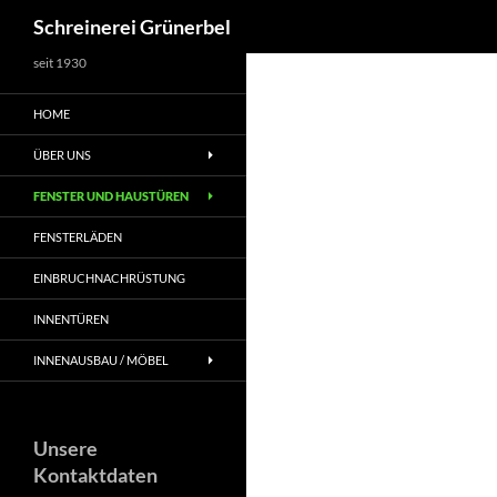
Suchen
Schreinerei Grünerbel
Zum
seit 1930
Inhalt
HOME
springen
ÜBER UNS
FENSTER UND HAUSTÜREN
FENSTERLÄDEN
EINBRUCHNACHRÜSTUNG
INNENTÜREN
INNENAUSBAU / MÖBEL
Unsere
Kontaktdaten